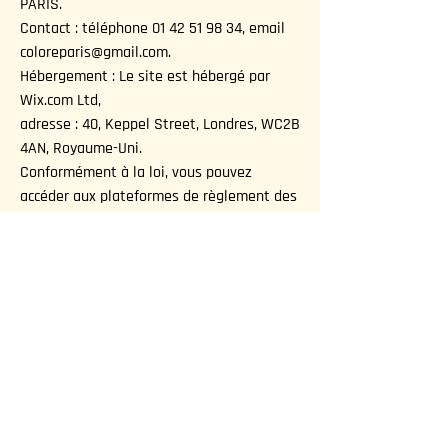
PARIS.
Contact : téléphone 01 42 51 98 34, email
coloreparis@gmail.com.
Hébergement : Le site est hébergé par
Wix.com Ltd,
adresse : 40, Keppel Street, Londres, WC2B
4AN, Royaume-Uni.
Conformément à la loi, vous pouvez
accéder aux plateformes de règlement des
litiges en ligne via :
https://www.europarl.europa.eu/odr/
Politique de confidentialité
Politique de cookies
Mentions légales
© 2025 Coloré